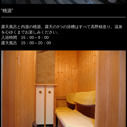
“桃源”
露天風呂と内湯の桃源。露天の3つの浴槽はすべて高野槙造り。温泉
を心ゆくまでお楽しみください。
入浴時間 15：00～9：00
露天風呂 15：00～20：00