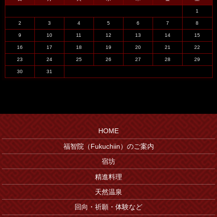
1
2
3
4
5
6
7
8
9
10
11
12
13
14
15
16
17
18
19
20
21
22
23
24
25
26
27
28
29
30
31
HOME
福智院（Fukuchiin）のご案内
宿坊
精進料理
天然温泉
回向・祈願・体験など