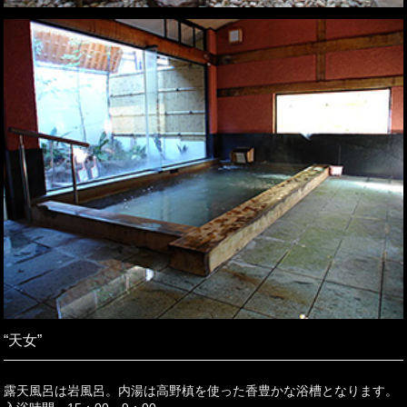
“天女”
露天風呂は岩風呂。内湯は高野槙を使った香豊かな浴槽となります。