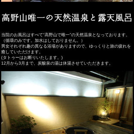
当院のお風呂はすべて“高野山で唯一”の天然温泉となっております。
（循環のみです。加水はしておりません。）
男女それぞれ趣の異なる浴場がありますので、ゆっくりと旅の疲れを
癒していただけます。
(タトゥーはお断りいたします。)
12月から3月まで、炭酸泉の湯は休湯させていただきます。