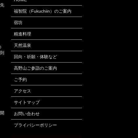
先
福智院（Fukuchiin）のご案内
宿坊
精進料理
天然温泉
の
則
回向・祈願・体験など
高野山ご参詣のご案内
ご予約
アクセス
サイトマップ
開
お問い合わせ
プライバシーポリシー