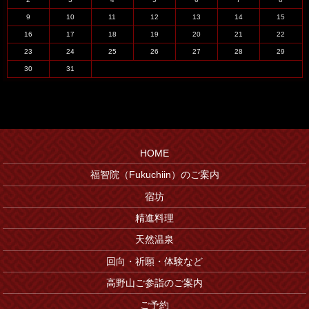
9
10
11
12
13
14
15
16
17
18
19
20
21
22
23
24
25
26
27
28
29
30
31
HOME
福智院（Fukuchiin）のご案内
宿坊
精進料理
天然温泉
回向・祈願・体験など
高野山ご参詣のご案内
ご予約