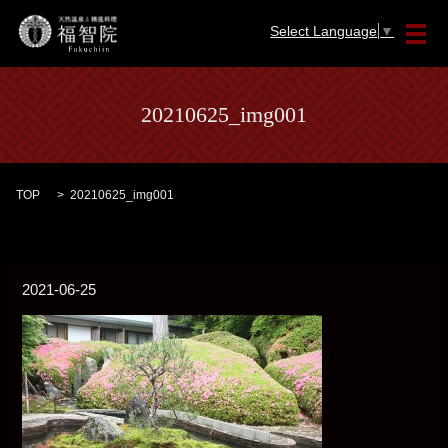
Select Language
▼
メ
20210625_img001
TOP
20210625_img001
2021-06-25