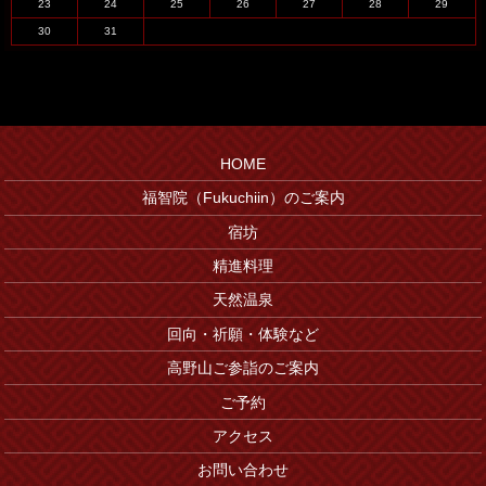
23
24
25
26
27
28
29
30
31
HOME
福智院（Fukuchiin）のご案内
宿坊
精進料理
天然温泉
回向・祈願・体験など
高野山ご参詣のご案内
ご予約
アクセス
お問い合わせ