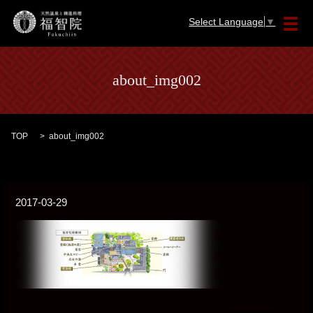
Select Language
▼
メ
about_img002
TOP
about_img002
2017-03-29