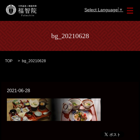
Select Language
▼
メ
bg_20210628
TOP
bg_20210628
2021-06-28