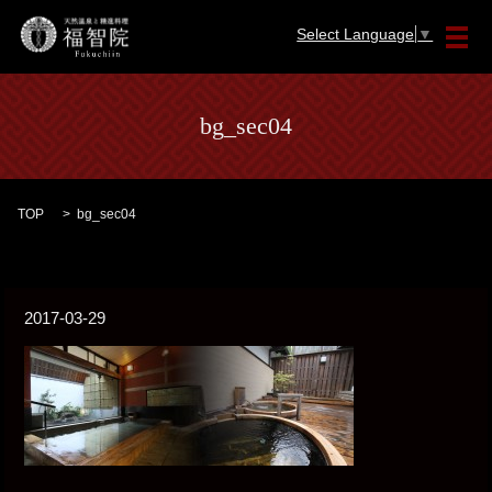
Select Language
▼
メ
bg_sec04
TOP
bg_sec04
2017-03-29