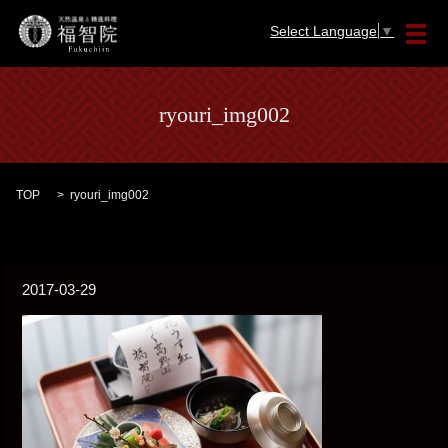
Select Language
▼
メ
ryouri_img002
TOP
ryouri_img002
2017-03-29