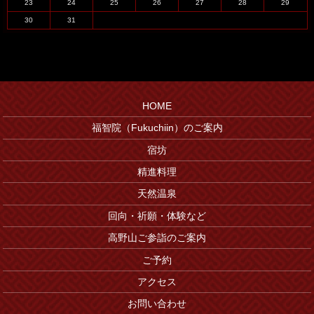
23
24
25
26
27
28
29
30
31
HOME
福智院（Fukuchiin）のご案内
宿坊
精進料理
天然温泉
回向・祈願・体験など
高野山ご参詣のご案内
ご予約
アクセス
お問い合わせ