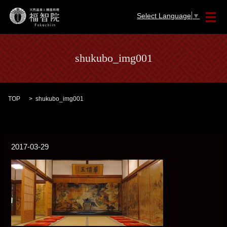
Select Language
▼
メ
shukubo_img001
TOP
shukubo_img001
2017-03-29