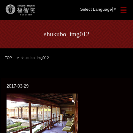
Select Language
▼
メ
shukubo_img012
TOP
shukubo_img012
2017-03-29